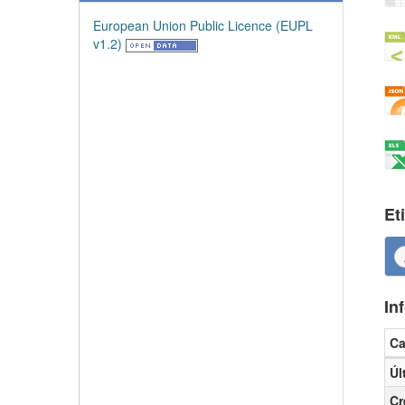
European Union Public Licence (EUPL
v1.2)
Et
In
C
Inf
Úl
Cr