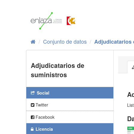
Ir
al
contenido
Conjunto de datos
Adjudicatarios
Adjudicatarios de
suministros
Social
Ad
Twitter
Lis
Facebook
Da
Licencia