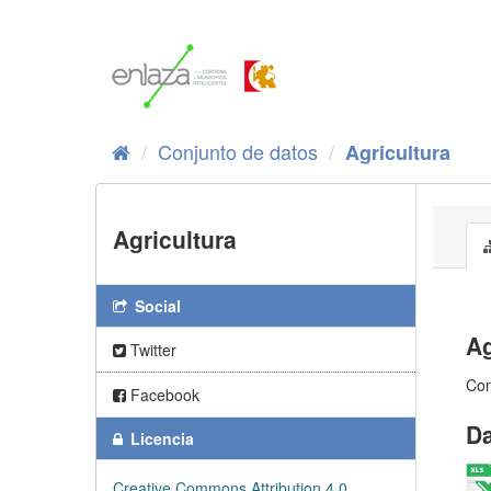
Ir
al
contenido
Conjunto de datos
Agricultura
Agricultura
Social
Ag
Twitter
Con
Facebook
Da
Licencia
Creative Commons Attribution 4.0