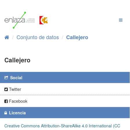
Ir
al
contenido
Cambi
Naveg
Conjunto de datos
Callejero
Callejero
Social
Twitter
Facebook
Licencia
Creative Commons Attribution-ShareAlike 4.0 International (CC