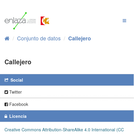
Ir
al
contenido
Cambi
Naveg
Conjunto de datos
Callejero
Callejero
Social
Twitter
Facebook
Licencia
Creative Commons Attribution-ShareAlike 4.0 International (CC