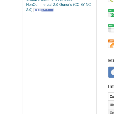
NonCommercial 2.0 Generic (CC BY-NC
2.0)
Et
In
C
Inf
Úl
Cr