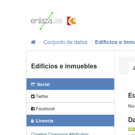
Ir
al
contenido
Conjunto de datos
Edificios e inm
Edificios e inmuebles
Social
Ed
Twitter
Núm
Facebook
Da
Licencia
Creative Commons Attribution-