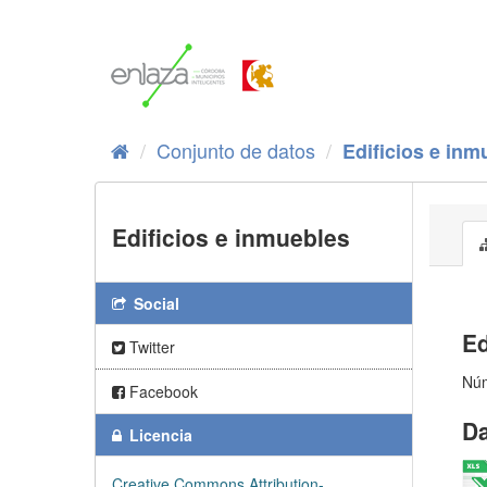
Ir
al
contenido
Conjunto de datos
Edificios e inm
Edificios e inmuebles
Social
Ed
Twitter
Núm
Facebook
Da
Licencia
Creative Commons Attribution-