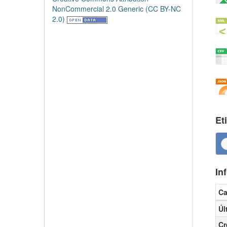
NonCommercial 2.0 Generic (CC BY-NC
2.0)
Et
In
C
Inf
Úl
Cr