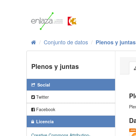
Ir
al
contenido
Conjunto de datos
Plenos y juntas
Plenos y juntas
Social
Pl
Twitter
Ple
Facebook
Da
Licencia
Creative Commons Attribution-