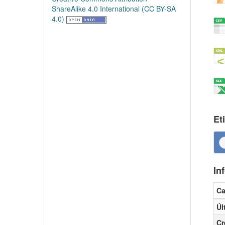
ShareAlike 4.0 International (CC BY-SA
4.0)
Et
In
C
Inf
Úl
Cr