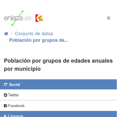
Ir
al
contenido
Cambi
Naveg
Conjunto de datos
Población por grupos de...
Población por grupos de edades anuales
por municipio
Social
Twitter
Facebook
Licencia