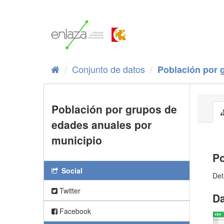
Ir
al
contenido
Conjunto de datos
Población por g
Población por grupos de
edades anuales por
municipio
Po
Social
Det
Twitter
Da
Facebook