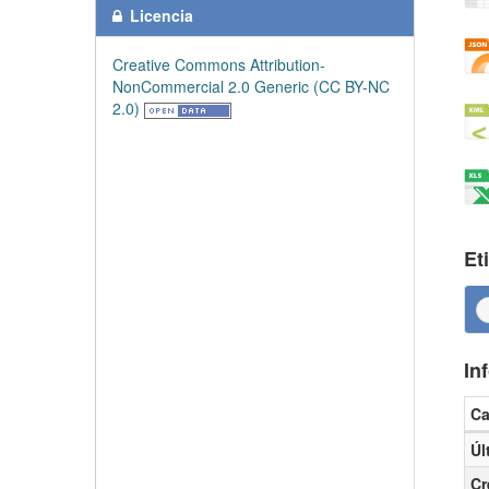
Licencia
Creative Commons Attribution-
NonCommercial 2.0 Generic (CC BY-NC
2.0)
Et
In
C
Inf
Úl
Cr