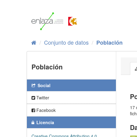
Ir
al
contenido
Conjunto de datos
Población
Población
Social
Po
Twitter
17 
Facebook
fic
Licencia
Da
Creative Commons Attribution 4.0