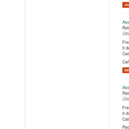
JS
Aso
Rel
Últ
Fre
0 d
Cat
Cañ
XM
Aso
Rel
Últ
Fre
0 d
Cat
Ped