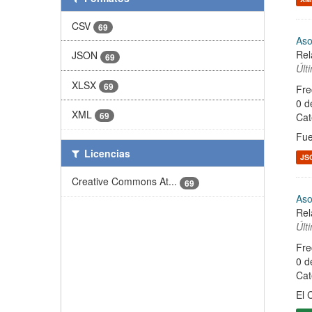
CSV
69
Aso
Rel
JSON
69
Últ
XLSX
69
Fre
0 d
XML
69
Cat
Fue
Licencias
JS
Creative Commons At...
69
Aso
Rel
Últ
Fre
0 d
Cat
El 