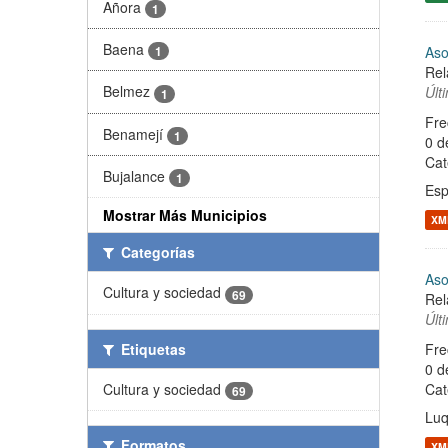
Añora
1
Baena
Aso
1
Rel
Belmez
Últ
1
Fre
Benamejí
1
0 d
Cat
Bujalance
1
Esp
Mostrar Más Municipios
XM
Categorías
Aso
Cultura y sociedad
69
Rel
Últ
Etiquetas
Fre
0 d
Cultura y sociedad
Cat
69
Lu
Formatos
XM