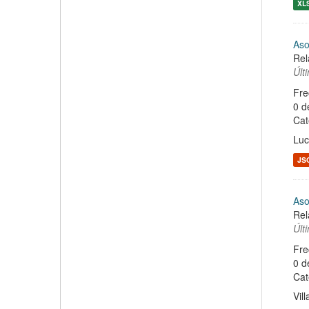
XL
Aso
Rel
Últ
Fre
0 d
Cat
Lu
JS
Aso
Rel
Últ
Fre
0 d
Cat
Vil