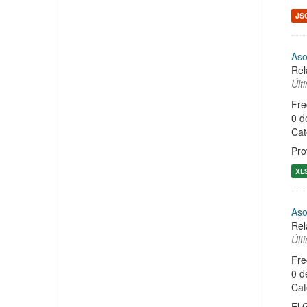
JS
Aso
Rel
Últ
Fre
0 d
Cat
Pro
XL
Aso
Rel
Últ
Fre
0 d
Cat
El 