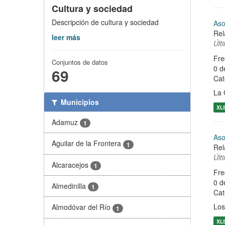
Cultura y sociedad
Descripción de cultura y sociedad
Aso
Rel
leer más
Últ
Fre
Conjuntos de datos
0 d
69
Cat
La 
Municipios
XL
Adamuz
1
Aso
Aguilar de la Frontera
1
Rel
Últ
Alcaracejos
1
Fre
0 d
Almedinilla
1
Cat
Los
Almodóvar del Río
1
XL