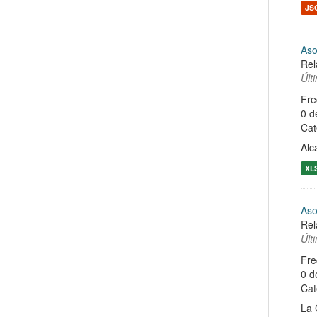
JS
Aso
Rel
Últ
Fre
0 d
Cat
Alc
XL
Aso
Rel
Últ
Fre
0 d
Cat
La 