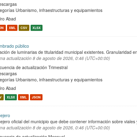
escargas
egorías
Urbanismo, infraestructuras y equipamientos
ro Abad
ON
XML
CSV
XLSX
mbrado público
ación de luminarias de titularidad municipal existentes. Granularidad en
ima actualización
8 de agosto de 2026, 0:46 (UTC+00:00)
cuencia de actualización Trimestral
escargas
egorías
Urbanismo, infraestructuras y equipamientos
ro Abad
V
XLSX
XML
JSON
lejero
lejero oficial del municipio que debe contener información sobre viale
ima actualización
8 de agosto de 2026, 0:46 (UTC+00:00)
cuencia de actualización Mensual