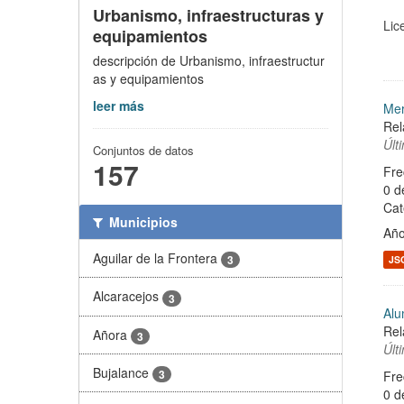
Urbanismo, infraestructuras y
Lic
equipamientos
descripción de Urbanismo, infraestructur
as y equipamientos
leer más
Mer
Rel
Últ
Conjuntos de datos
157
Fre
0 d
Cat
Municipios
Año
Aguilar de la Frontera
3
JS
Alcaracejos
3
Alu
Rel
Añora
3
Últ
Bujalance
3
Fre
0 d