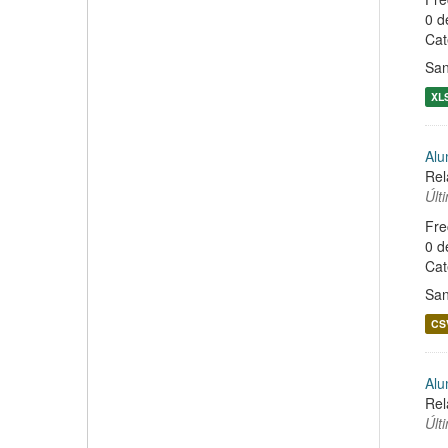
0 d
Cat
San
XL
Alu
Rel
Últ
Fre
0 d
Cat
San
CS
Alu
Rel
Últ