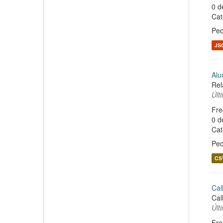
0 d
Cat
Ped
JS
Alu
Rel
Últ
Fre
0 d
Cat
Ped
CS
Cal
Cal
Últ
Fre