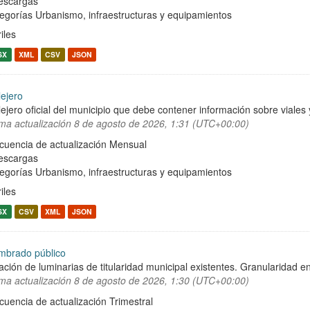
escargas
egorías
Urbanismo, infraestructuras y equipamientos
iles
SX
XML
CSV
JSON
lejero
lejero oficial del municipio que debe contener información sobre viale
ima actualización
8 de agosto de 2026, 1:31 (UTC+00:00)
cuencia de actualización Mensual
escargas
egorías
Urbanismo, infraestructuras y equipamientos
iles
SX
CSV
XML
JSON
mbrado público
ación de luminarias de titularidad municipal existentes. Granularidad en
ima actualización
8 de agosto de 2026, 1:30 (UTC+00:00)
cuencia de actualización Trimestral