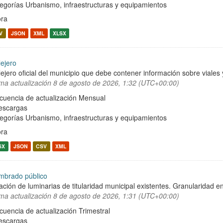
egorías
Urbanismo, infraestructuras y equipamientos
ra
V
JSON
XML
XLSX
lejero
lejero oficial del municipio que debe contener información sobre viale
ima actualización
8 de agosto de 2026, 1:32 (UTC+00:00)
cuencia de actualización Mensual
escargas
egorías
Urbanismo, infraestructuras y equipamientos
ra
SX
JSON
CSV
XML
mbrado público
ación de luminarias de titularidad municipal existentes. Granularidad en
ima actualización
8 de agosto de 2026, 1:31 (UTC+00:00)
cuencia de actualización Trimestral
escargas