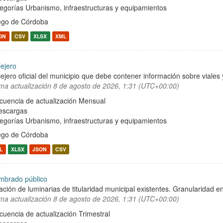
egorías
Urbanismo, infraestructuras y equipamientos
ego de Córdoba
ON
CSV
XLSX
XML
lejero
lejero oficial del municipio que debe contener información sobre viale
ima actualización
8 de agosto de 2026, 1:31 (UTC+00:00)
cuencia de actualización Mensual
escargas
egorías
Urbanismo, infraestructuras y equipamientos
ego de Córdoba
L
XLSX
JSON
CSV
mbrado público
ación de luminarias de titularidad municipal existentes. Granularidad en
ima actualización
8 de agosto de 2026, 1:31 (UTC+00:00)
cuencia de actualización Trimestral