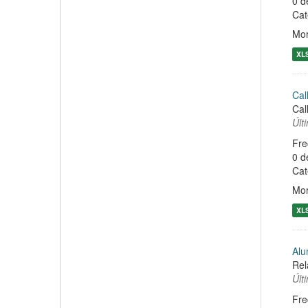
0 d
Cat
Mor
XL
Cal
Cal
Últ
Fre
0 d
Cat
Mor
XL
Alu
Rel
Últ
Fre