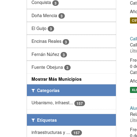
Conquista
Cat
3
Año
Doña Mencia
3
CS
El Guijo
3
Cal
Encinas Reales
3
Cal
Últ
Fernán Núñez
3
Fre
0 d
Fuente Obejuna
3
Cat
Mostrar Más Municipios
Año
Categorías
XL
Urbanismo, infraest...
157
Alu
Rel
Etiquetas
Últ
Fre
infraestructuras y ...
157
0 d