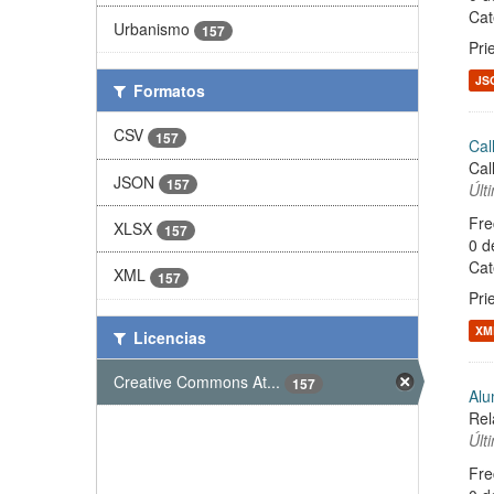
Cat
Urbanismo
157
Pri
JS
Formatos
CSV
157
Cal
Cal
JSON
157
Últ
Fre
XLSX
157
0 d
Cat
XML
157
Pri
XM
Licencias
Creative Commons At...
157
Alu
Rel
Últ
Fre