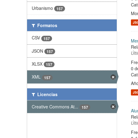
Cat
Urbanismo
157
Mon
JS
Formatos
CSV
157
Mer
Rel
JSON
157
Últ
Fre
XLSX
157
0 d
Cat
XML
157
Año
JS
Licencias
Creative Commons At...
157
Alu
Rel
Últ
Fre