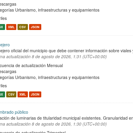
escargas
egorías
Urbanismo, infraestructuras y equipamientos
iles
SX
XML
CSV
JSON
lejero
lejero oficial del municipio que debe contener información sobre viale
ima actualización
8 de agosto de 2026, 1:31 (UTC+00:00)
cuencia de actualización Mensual
escargas
egorías
Urbanismo, infraestructuras y equipamientos
iles
SX
CSV
XML
JSON
mbrado público
ación de luminarias de titularidad municipal existentes. Granularidad en
ima actualización
8 de agosto de 2026, 1:30 (UTC+00:00)
cuencia de actualización Trimestral