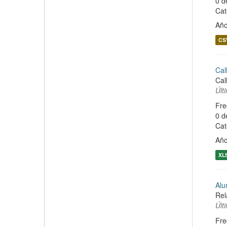
0 d
Cat
Año
CS
Cal
Cal
Últ
Fre
0 d
Cat
Año
XL
Alu
Rel
Últ
Fre