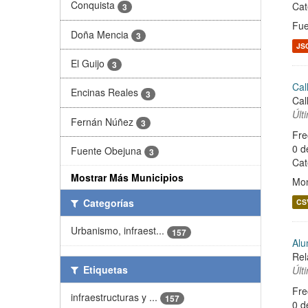
Conquista
Cat
3
Fue
Doña Mencia
3
JS
El Guijo
3
Cal
Encinas Reales
3
Cal
Últ
Fernán Núñez
3
Fre
0 d
Fuente Obejuna
3
Cat
Mostrar Más Municipios
Mon
Categorías
CS
Urbanismo, infraest...
157
Alu
Rel
Etiquetas
Últ
Fre
infraestructuras y ...
157
0 d