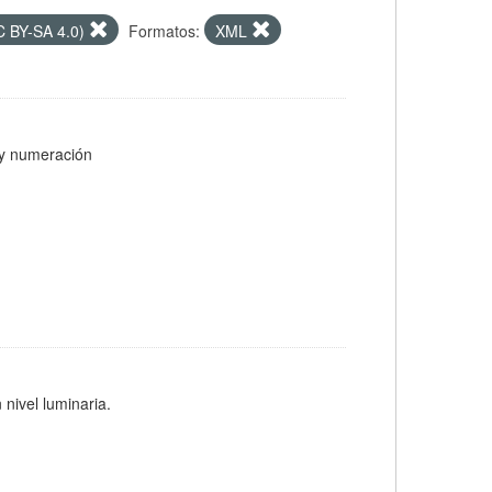
CC BY-SA 4.0)
Formatos:
XML
s y numeración
 nivel luminaria.