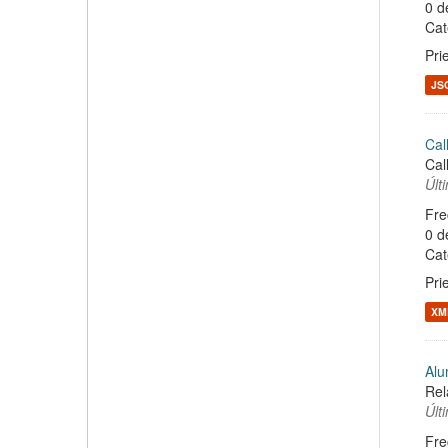
0 d
Cat
Pri
JS
Cal
Cal
Últ
Fre
0 d
Cat
Pri
XM
Alu
Rel
Últ
Fre