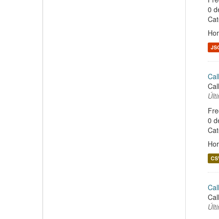
0 d
Cat
Hor
JS
Cal
Cal
Últ
Fre
0 d
Cat
Hor
CS
Cal
Cal
Últ