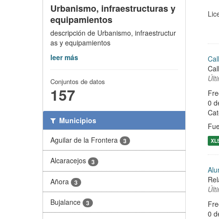
Urbanismo, infraestructuras y
Lic
equipamientos
descripción de Urbanismo, infraestructur
as y equipamientos
leer más
Cal
Cal
Últ
Conjuntos de datos
157
Fre
0 d
Cat
Municipios
Fue
Aguilar de la Frontera
3
XL
Alcaracejos
3
Alu
Rel
Añora
3
Últ
Bujalance
3
Fre
0 d