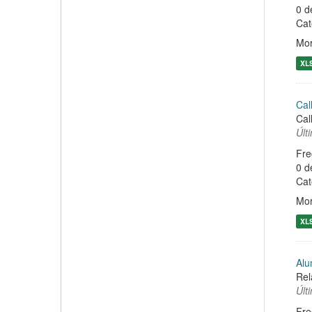
0 d
Cat
Mor
XL
Cal
Cal
Últ
Fre
0 d
Cat
Mor
XL
Alu
Rel
Últ
Fre