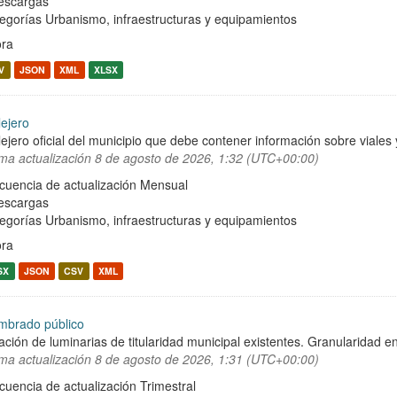
escargas
egorías
Urbanismo, infraestructuras y equipamientos
ra
V
JSON
XML
XLSX
lejero
lejero oficial del municipio que debe contener información sobre viale
ima actualización
8 de agosto de 2026, 1:32 (UTC+00:00)
cuencia de actualización Mensual
escargas
egorías
Urbanismo, infraestructuras y equipamientos
ra
SX
JSON
CSV
XML
mbrado público
ación de luminarias de titularidad municipal existentes. Granularidad en
ima actualización
8 de agosto de 2026, 1:31 (UTC+00:00)
cuencia de actualización Trimestral