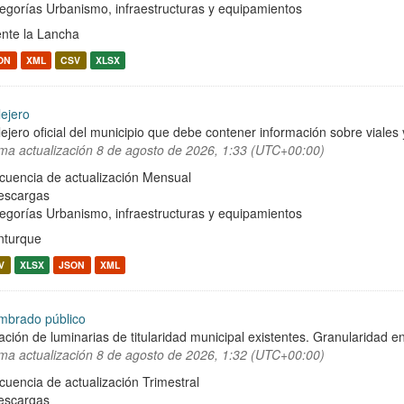
egorías
Urbanismo, infraestructuras y equipamientos
nte la Lancha
ON
XML
CSV
XLSX
lejero
lejero oficial del municipio que debe contener información sobre viale
ima actualización
8 de agosto de 2026, 1:33 (UTC+00:00)
cuencia de actualización Mensual
escargas
egorías
Urbanismo, infraestructuras y equipamientos
turque
V
XLSX
JSON
XML
mbrado público
ación de luminarias de titularidad municipal existentes. Granularidad en
ima actualización
8 de agosto de 2026, 1:32 (UTC+00:00)
cuencia de actualización Trimestral
escargas