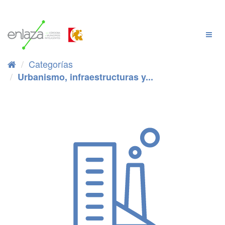
Ir
al
contenido
Cambi
Naveg
Categorías
Urbanismo, infraestructuras y...