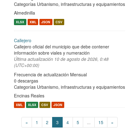
Categorías
Urbanismo, infraestructuras y equipamientos
Almedinilla
XLSX
XML
JSON
CSV
Callejero
Callejero oficial del municipio que debe contener
información sobre viales y numeración
Última actualización
10 de agosto de 2026, 0:48
(UTC+00:00)
Frecuencia de actualización Mensual
0 descargas
Categorías
Urbanismo, infraestructuras y equipamientos
Encinas Reales
XML
XLSX
CSV
JSON
«
1
2
3
4
5
...
15
»