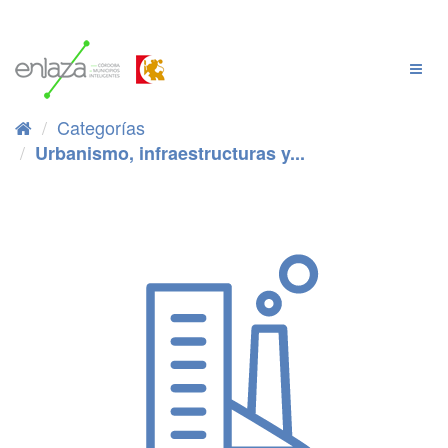
Ir
al
contenido
Cambi
Naveg
Categorías
Urbanismo, infraestructuras y...