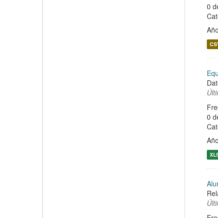
0 d
Cat
Año
CS
Equ
Dat
Últ
Fre
0 d
Cat
Año
XL
Alu
Rel
Últ
Fre