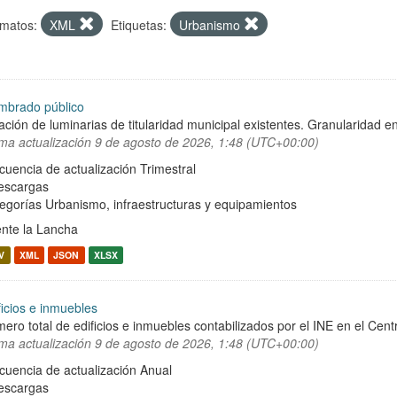
matos:
XML
Etiquetas:
Urbanismo
mbrado público
ación de luminarias de titularidad municipal existentes. Granularidad en
ima actualización
9 de agosto de 2026, 1:48 (UTC+00:00)
cuencia de actualización Trimestral
escargas
egorías
Urbanismo, infraestructuras y equipamientos
nte la Lancha
V
XML
JSON
XLSX
ficios e inmuebles
ero total de edificios e inmuebles contabilizados por el INE en el Cent
ima actualización
9 de agosto de 2026, 1:48 (UTC+00:00)
cuencia de actualización Anual
escargas