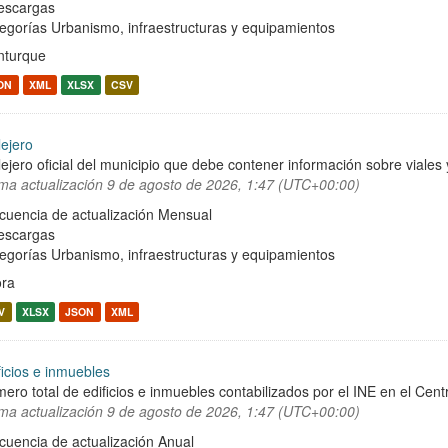
escargas
egorías
Urbanismo, infraestructuras y equipamientos
turque
ON
XML
XLSX
CSV
lejero
lejero oficial del municipio que debe contener información sobre viale
ima actualización
9 de agosto de 2026, 1:47 (UTC+00:00)
cuencia de actualización Mensual
escargas
egorías
Urbanismo, infraestructuras y equipamientos
ra
V
XLSX
JSON
XML
ficios e inmuebles
ero total de edificios e inmuebles contabilizados por el INE en el Cent
ima actualización
9 de agosto de 2026, 1:47 (UTC+00:00)
cuencia de actualización Anual