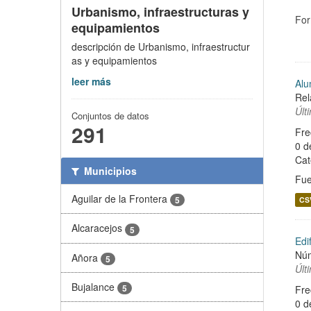
Urbanismo, infraestructuras y
For
equipamientos
descripción de Urbanismo, infraestructur
as y equipamientos
leer más
Alu
Rel
Últ
Conjuntos de datos
291
Fre
0 d
Cat
Municipios
Fue
Aguilar de la Frontera
5
CS
Alcaracejos
5
Edi
Núm
Añora
5
Últ
Bujalance
5
Fre
0 d