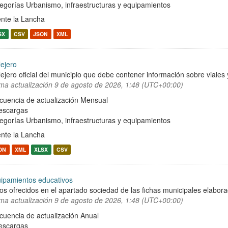
egorías
Urbanismo, infraestructuras y equipamientos
nte la Lancha
SX
CSV
JSON
XML
lejero
lejero oficial del municipio que debe contener información sobre viale
ima actualización
9 de agosto de 2026, 1:48 (UTC+00:00)
cuencia de actualización Mensual
escargas
egorías
Urbanismo, infraestructuras y equipamientos
nte la Lancha
ON
XML
XLSX
CSV
ipamientos educativos
os ofrecidos en el apartado sociedad de las fichas municipales elabor
ima actualización
9 de agosto de 2026, 1:48 (UTC+00:00)
cuencia de actualización Anual
escargas