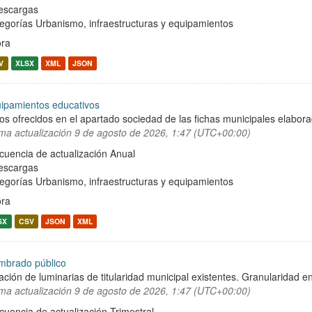
escargas
egorías
Urbanismo, infraestructuras y equipamientos
ra
V
XLSX
XML
JSON
ipamientos educativos
os ofrecidos en el apartado sociedad de las fichas municipales elabor
ima actualización
9 de agosto de 2026, 1:47 (UTC+00:00)
cuencia de actualización Anual
escargas
egorías
Urbanismo, infraestructuras y equipamientos
ra
SX
CSV
JSON
XML
mbrado público
ación de luminarias de titularidad municipal existentes. Granularidad en
ima actualización
9 de agosto de 2026, 1:47 (UTC+00:00)
cuencia de actualización Trimestral