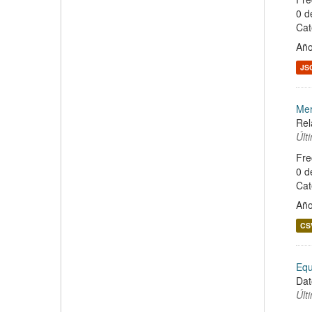
0 d
Cat
Año
JS
Mer
Rel
Últ
Fre
0 d
Cat
Año
CS
Equ
Dat
Últ