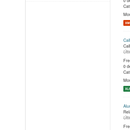
0 d
Cat
Mon
XM
Cal
Cal
Últ
Fre
0 d
Cat
Mon
XL
Alu
Rel
Últ
Fre