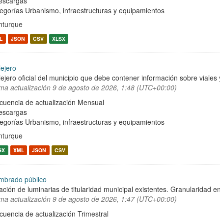
escargas
egorías
Urbanismo, infraestructuras y equipamientos
turque
L
JSON
CSV
XLSX
lejero
lejero oficial del municipio que debe contener información sobre viale
ima actualización
9 de agosto de 2026, 1:48 (UTC+00:00)
cuencia de actualización Mensual
escargas
egorías
Urbanismo, infraestructuras y equipamientos
turque
SX
XML
JSON
CSV
mbrado público
ación de luminarias de titularidad municipal existentes. Granularidad en
ima actualización
9 de agosto de 2026, 1:47 (UTC+00:00)
cuencia de actualización Trimestral