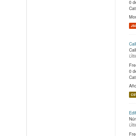
0 d
Cat
Mon
JS
Cal
Cal
Últ
Fre
0 d
Cat
Año
CS
Edi
Núm
Últ
Fre