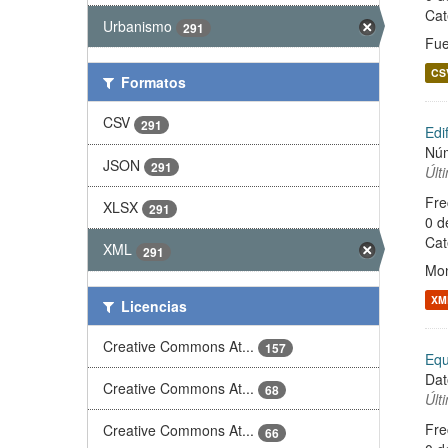
Cat
Urbanismo
291
Fue
CS
Formatos
CSV
291
Edi
Núm
JSON
291
Últ
Fre
XLSX
291
0 d
Cat
XML
291
Mon
XM
Licencias
Creative Commons At...
157
Equ
Dat
Creative Commons At...
68
Últ
Fre
Creative Commons At...
66