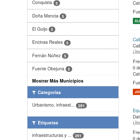
Conquista
Cat
5
Fue
Doña Mencia
5
XL
El Guijo
5
Cal
Encinas Reales
5
Cal
Últ
Fernán Núñez
5
Fre
0 d
Fuente Obejuna
5
Cat
Mostrar Más Municipios
Fue
Categorías
JS
Urbanismo, infraest...
291
Equ
Dat
Etiquetas
Últ
Fre
infraestructuras y ...
291
0 d